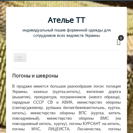
Ателье ТТ
индивидуальный пошив форменной одежды для
сотрудников всех ведомств Украины
0
Перемикач
навігації
Главная
Погоны и шевроны
Одежда
В продаже имеется большое разнообразие погон: полиция
Украины, казачьи (куртка,китель), железная дорога
Обувь
(вышитие), прокуратура, пограничников (нового образца),
парадные СССР СВ и АВИА, министерство обороны
Атрибутика
(свитер/джемпер, рубашка белая/бежевая/полынь, куртка,
Головные уборы
китель), министерство обороны ВПС (куртка, китель
повседневный), министерство обороны ВМС (на
Образцы тканей
повседневный китель, куртку), погоны КУРСАНТ на китель,
погоны МЧС, ЛИЦЕИСТА, Лесничества, погоны
Кабинет