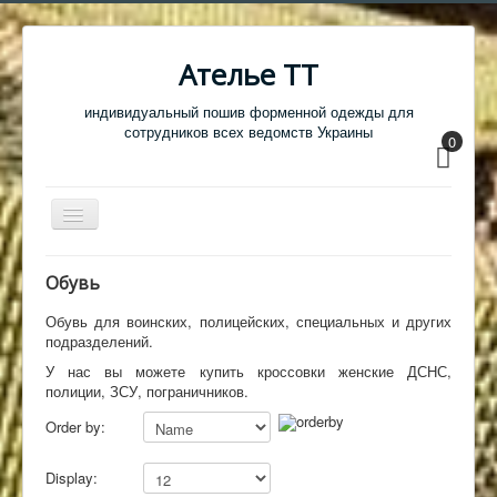
Ателье ТТ
индивидуальный пошив форменной одежды для
сотрудников всех ведомств Украины
0
Перемикач
навігації
Главная
Обувь
Одежда
Обувь для воинских, полицейских, специальных и других
подразделений.
Обувь
У нас вы можете купить кроссовки женские ДСНС,
Атрибутика
полиции, ЗСУ, пограничников.
Головные уборы
Order by:
Образцы тканей
Display:
Кабинет