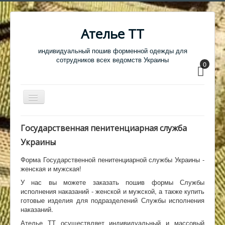
Ателье ТТ
индивидуальный пошив форменной одежды для
сотрудников всех ведомств Украины
0
Перемикач
навігації
Главная
Государственная пенитенциарная служба
Одежда
Украины
Обувь
Форма Государственной пенитенциарной службы Украины -
женская и мужская!
Атрибутика
У нас вы можете заказать пошив формы Службы
Головные уборы
исполнения наказаний - женской и мужской, а также купить
готовые изделия для подразделений Службы исполнения
Образцы тканей
наказаний.
Ателье ТТ осуществляет индивидуальный и массовый
Кабинет