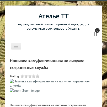
Ателье ТТ
индивидуальный пошив форменной одежды для
сотрудников всех ведомств Украины
0
Перемикач
навігації
Главная
Нашивка камуфлированная на липучке
Одежда
пограничная служба
Обувь
Rating:
Атрибутика
Головные уборы
Zoom image
Образцы тканей
Нашивка камуфлированная на липучке пограничная
Кабинет