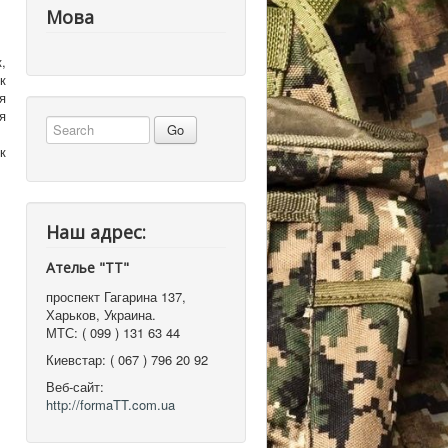
Мова
,
к
я
я
к
Наш адрес:
Ателье "ТТ"
проспект Гагарина 137
,
Харьков, Украина
.
МТС:
( 099 ) 131 63 44
Киевстар:
( 067 ) 796 20 92
Веб-сайт:
http://formaTT.com.ua