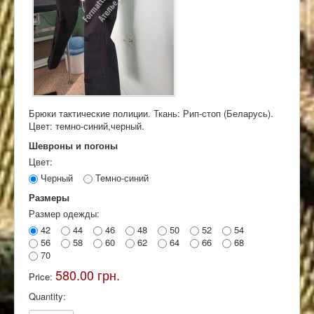
Брюки тактические полиции. Ткань: Рип-стоп (Беларусь).
Цвет: темно-синий,черный.
Шевроны и погоны
Цвет:
Черный
Темно-синий
Размеры
Размер одежды:
42
44
46
48
50
52
54
56
58
60
62
64
66
68
70
580.00 грн.
Price:
Quantity: