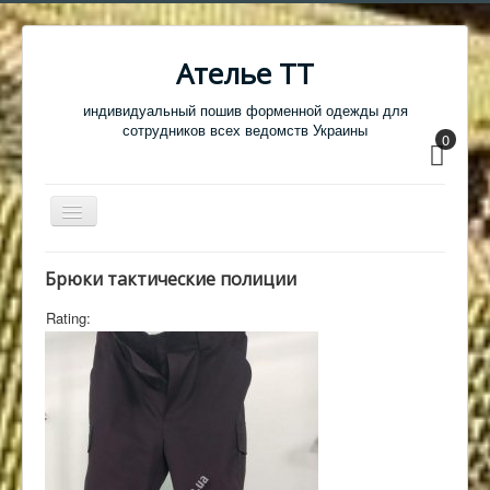
Ателье ТТ
индивидуальный пошив форменной одежды для
сотрудников всех ведомств Украины
0
Перемикач
навігації
Главная
Брюки тактические полиции
Одежда
Rating:
Обувь
Атрибутика
Головные уборы
Образцы тканей
Кабинет