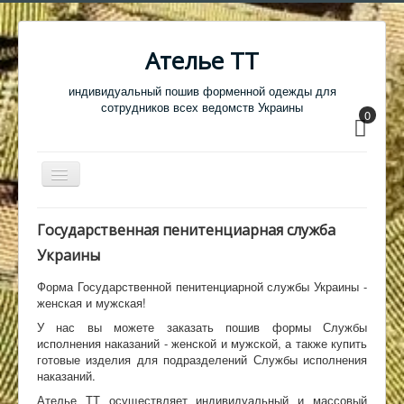
Ателье ТТ
индивидуальный пошив форменной одежды для
сотрудников всех ведомств Украины
0
Перемикач
навігації
Главная
Государственная пенитенциарная служба
Одежда
Украины
Обувь
Форма Государственной пенитенциарной службы Украины -
женская и мужская!
Атрибутика
У нас вы можете заказать пошив формы Службы
Головные уборы
исполнения наказаний - женской и мужской, а также купить
готовые изделия для подразделений Службы исполнения
Образцы тканей
наказаний.
Ателье ТТ осуществляет индивидуальный и массовый
Кабинет