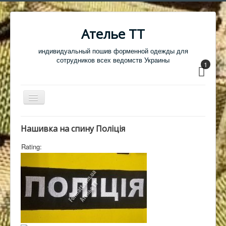
Ателье ТТ
индивидуальный пошив форменной одежды для
сотрудников всех ведомств Украины
1
Перемикач
навігації
Главная
Нашивка на спину Поліція
Одежда
Rating:
Обувь
Атрибутика
Головные уборы
Образцы тканей
Кабинет