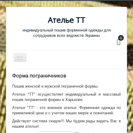
Ателье ТТ
индивидуальный пошив форменной одежды для
сотрудников всех ведомств Украины
0
Перемикач
навігації
Главная
Форма пограничников
Одежда
Пошив женской и мужской пограничной формы.
Обувь
Ателье "ТТ" осуществляет индивидуальный и массовый
пошив пограничной формы в Харькове.
Атрибутика
Ателье "ТТ" - это военное ателье. Форменная одежда по
Головные уборы
приемлемой цене и с учетом ваших мерок и пожеланий.
Действует система скидок!!! Мы будем рады видеть Вас в
Образцы тканей
нашем ателье!
Кабинет