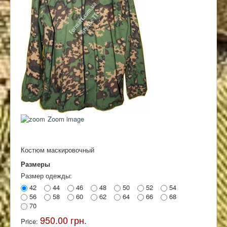
Контакты
Zoom image
Костюм маскировочный
Размеры
Размер одежды:
42
44
46
48
50
52
54
56
58
60
62
64
66
68
70
950.00 грн.
Price: