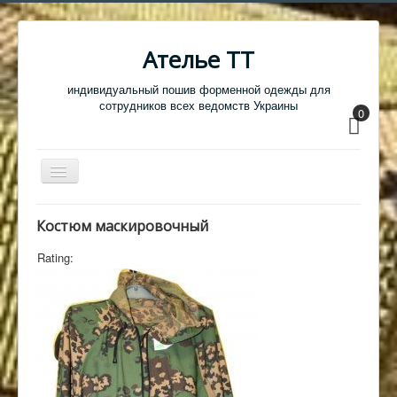
Ателье ТТ
индивидуальный пошив форменной одежды для
сотрудников всех ведомств Украины
0
Перемикач
навігації
Главная
Костюм маскировочный
Одежда
Rating:
Обувь
Атрибутика
Головные уборы
Образцы тканей
Кабинет