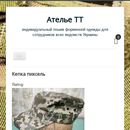
Ателье ТТ
индивидуальный пошив форменной одежды для
сотрудников всех ведомств Украины
0
Перемикач
навігації
Главная
Кепка пиксель
Одежда
Rating:
Обувь
Атрибутика
Головные уборы
Образцы тканей
Кабинет