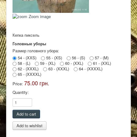
Контакты
Zoom image
Кепка пиксель
Головные уборы
Размер головного убора:
54 - (XXS)
55 - (XS)
56 - (S)
57 - (M)
58 - (L)
59 - (XL)
60 - (XXL)
61 - (XXL)
62 - (XXXL)
63 - (XXXL)
64 - (XXXXL)
65 - (XXXXL)
75.00 грн.
Price:
Quantity: