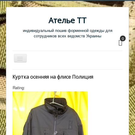
Ателье ТТ
индивидуальный пошив форменной одежды для
сотрудников всех ведомств Украины
0
Перемикач
навігації
Главная
Куртка осенняя на флисе Полиция
Одежда
Rating:
Обувь
Атрибутика
Головные уборы
Образцы тканей
Кабинет