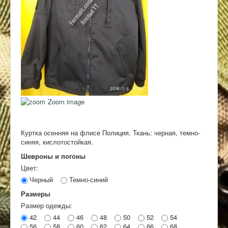
Контакты
Zoom image
Куртка осенняя на флисе Полиция. Ткань: черная, темно-
синяя, кислотостойкая.
Шевроны и погоны
Цвет:
Черный
Темно-синий
Размеры
Размер одежды:
42
44
46
48
50
52
54
56
58
60
62
64
66
68