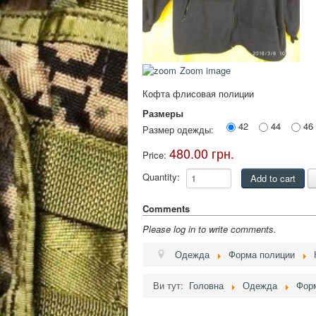
Zoom image
Кофта флисовая полиции
Размеры
42
44
46
Размер одежды:
480.00 грн.
Price:
Quantity:
Comments
Please log in to write comments.
Одежда
Форма полиции
Ви тут:
Головна
Одежда
Фор