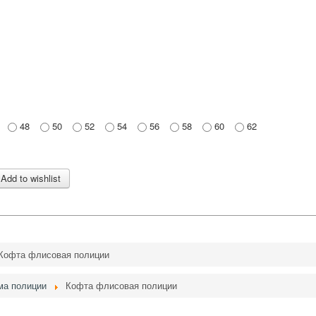
48
50
52
54
56
58
60
62
Кофта флисовая полиции
ма полиции
Кофта флисовая полиции