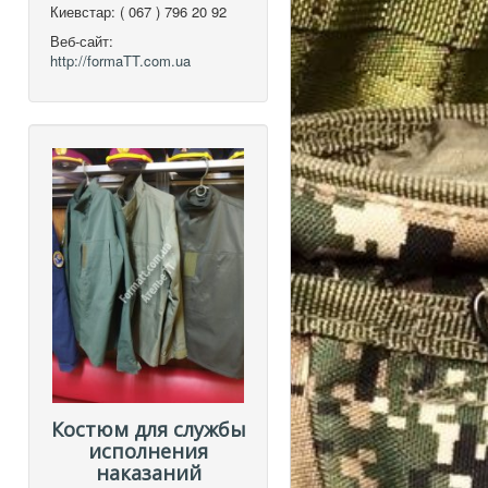
Киевстар:
( 067 ) 796 20 92
Веб-сайт:
http://formaTT.com.ua
Костюм для службы
исполнения
наказаний