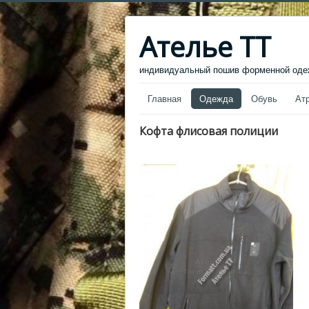
Ателье ТТ
индивидуальный пошив форменной одеж
Главная
Одежда
Обувь
Ат
Кофта флисовая полиции