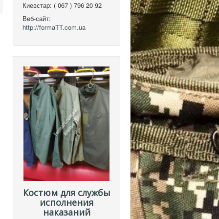
Киевстар:
( 067 ) 796 20 92
Веб-сайт:
http://formaTT.com.ua
Костюм для службы
исполнения
наказаний