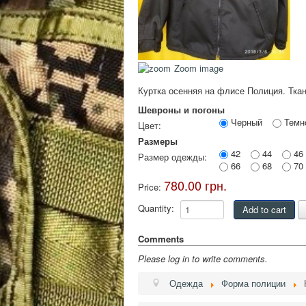
Zoom image
Куртка осенняя на флисе Полиция. Ткан
Шевроны и погоны
Черный
Темн
Цвет:
Размеры
42
44
46
Размер одежды:
66
68
70
780.00 грн.
Price:
Quantity:
Comments
Please log in to write comments.
Одежда
Форма полиции