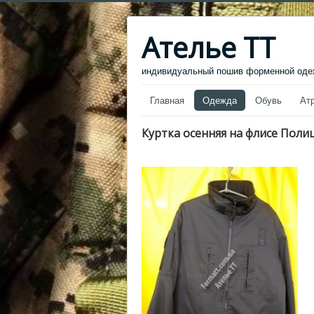
Ателье ТТ
индивидуальный пошив форменной одеж
Главная
Одежда
Обувь
Ат
Куртка осенняя на флисе Поли