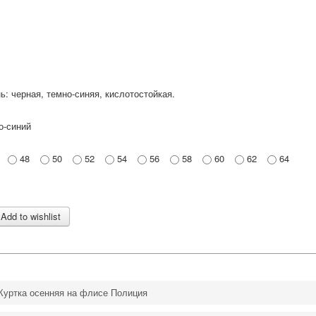
ь: черная, темно-синяя, кислотостойкая.
о-синий
48
50
52
54
56
58
60
62
64
Куртка осенняя на флисе Полиция