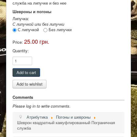
служба на липучке и без нее
Контакты
Шевроны и погоны
Липучка:
С липучкой или без липучки
С липучкой
Без липучки
25.00 грн.
Price:
Quantity:
Comments
Please log in to write comments.
Атрибутика
Погоны и шевроны
Шеврон квадратный камуфлированный Пограничная
служба