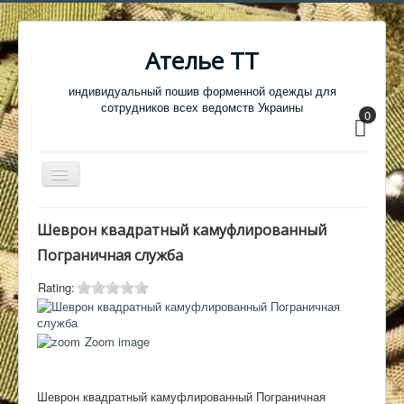
Ателье ТТ
индивидуальный пошив форменной одежды для
сотрудников всех ведомств Украины
0
Перемикач
навігації
Главная
Шеврон квадратный камуфлированный
Одежда
Пограничная служба
Обувь
Rating:
Атрибутика
Головные уборы
Zoom image
Образцы тканей
Шеврон квадратный камуфлированный Пограничная
Кабинет