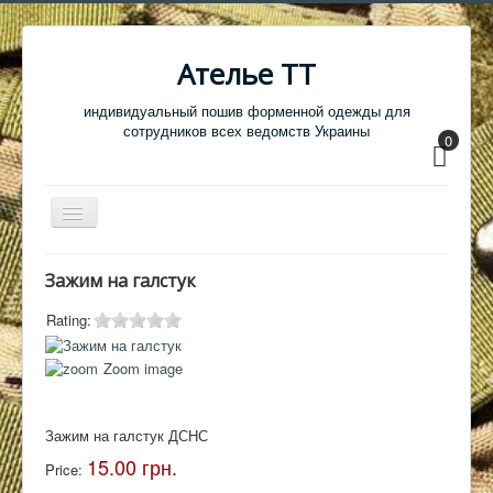
Ателье ТТ
индивидуальный пошив форменной одежды для
сотрудников всех ведомств Украины
0
Перемикач
навігації
Главная
Зажим на галстук
Одежда
Rating:
Обувь
Zoom image
Атрибутика
Головные уборы
Зажим на галстук ДСНС
Образцы тканей
15.00 грн.
Price:
Кабинет