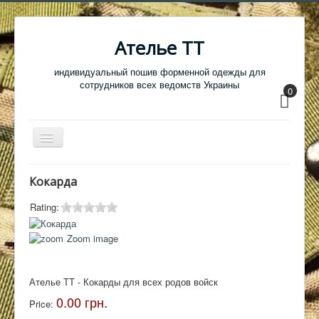
Ателье ТТ
индивидуальный пошив форменной одежды для
сотрудников всех ведомств Украины
0
Перемикач
навігації
Главная
Кокарда
Одежда
Rating:
Обувь
Zoom image
Атрибутика
Головные уборы
Ателье ТТ - Кокарды для всех родов войск
Образцы тканей
0.00 грн.
Price:
Кабинет