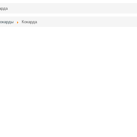
арда
окарды
Кокарда