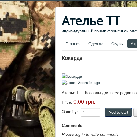
Ателье ТТ
индивидуальный пошив форменной одеж
Главная
Одежда
Обувь
Ат
Кокарда
Zoom image
Ателье ТТ - Кокарды для всех родов во
0.00 грн.
Price:
Quantity:
Comments
Please log in to write comments.