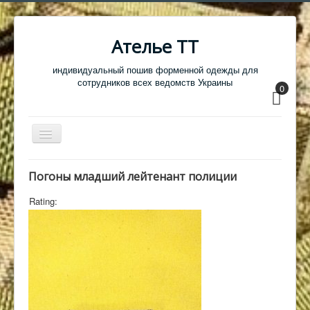
Ателье ТТ
индивидуальный пошив форменной одежды для
сотрудников всех ведомств Украины
0
Перемикач
навігації
Главная
Погоны младший лейтенант полиции
Одежда
Rating:
Обувь
Атрибутика
Головные уборы
Образцы тканей
Кабинет