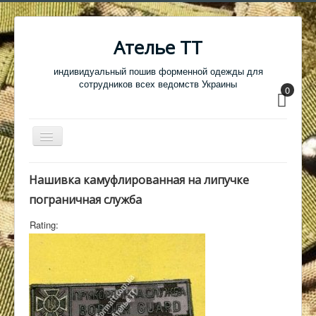
Ателье ТТ
индивидуальный пошив форменной одежды для
сотрудников всех ведомств Украины
0
Перемикач
навігації
Главная
Нашивка камуфлированная на липучке
Одежда
пограничная служба
Обувь
Rating:
Атрибутика
Головные уборы
Образцы тканей
Кабинет