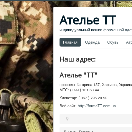
Ателье ТТ
индивидуальный пошив форменной одеж
Главная
Одежда
Обувь
Ат
Наш адрес:
Ателье "ТТ"
проспект Гагарина 137
,
Харьков, Украин
МТС:
( 099 ) 131 63 44
Киевстар:
( 067 ) 796 20 92
Веб-сайт:
http://formaTT.com.ua
Ви тут:
Головна