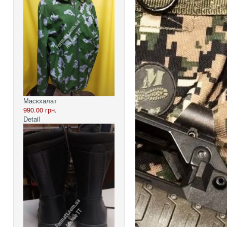
Маскхалат
990.00 грн.
Detail