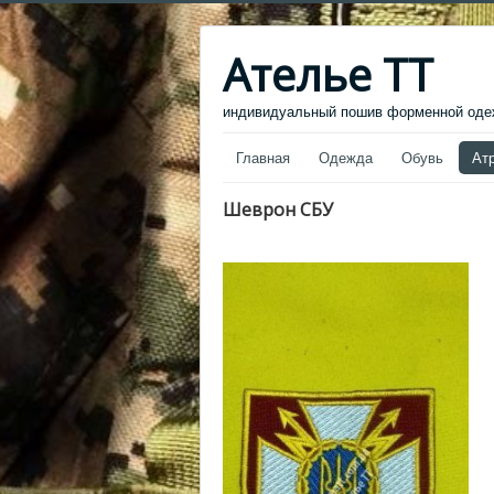
Ателье ТТ
индивидуальный пошив форменной одеж
Главная
Одежда
Обувь
Ат
Шеврон СБУ