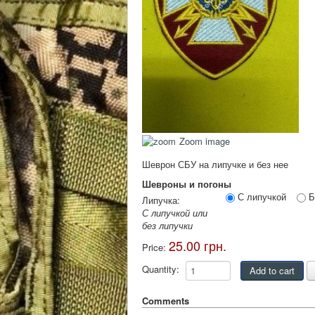
Zoom image
Шеврон СБУ на липучке и без нее
Шевроны и погоны
С липучкой
Б
Липучка:
С липучкой или
без липучки
25.00 грн.
Price:
Quantity:
Comments