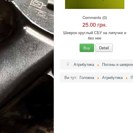
Comments (0)
25.00 грн.
Шеврон круглый СБУ на липучке и
без нее
Buy
Detail
Атрибутика
Погоны и шевро
Ви тут:
Головна
Атрибутика
П