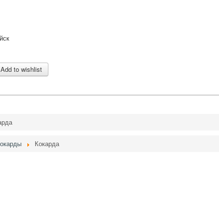
йск
арда
окарды
Кокарда