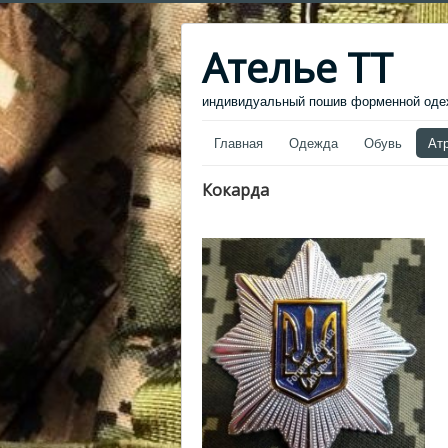
Ателье ТТ
индивидуальный пошив форменной одеж
Главная
Одежда
Обувь
Ат
Кокарда