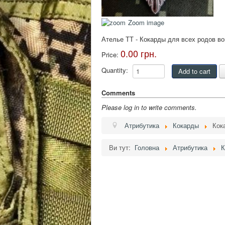
Zoom image
Ателье ТТ - Кокарды для всех родов во
0.00 грн.
Price:
Quantity:
Comments
Please log in to write comments.
Атрибутика
Кокарды
Кок
Ви тут:
Головна
Атрибутика
К