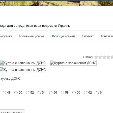
ды для сотрудников всех ведомств Украины
рибутика
Головные уборы
Образцы тканей
Кабинет
Контакт
Rating:
 куртку ДСНС.
48
50
52
54
56
58
60
62
64