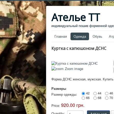
Ателье ТТ
индивидуальный пошив форменной одеж
Главная
Одежда
Обувь
Ат
Куртка с капюшоном ДСНС
Zoom image
Форма ДСНС женская, мужская. Купить
Размеры
42
44
46
Размер одежды:
66
68
70
920.00 грн.
Price:
Quantity: