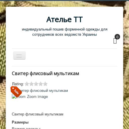
Ателье ТТ
индивидуальный пошив форменной одежды для
сотрудников всех ведомств Украины
0
Перемикач
навігації
Главная
Свитер флисовый мультикам
Одежда
Rating:
Обувь
Zoom image
Атрибутика
Головные уборы
Свитер флисовый мультикам
Образцы тканей
Размеры
Размер одежды:
Кабинет