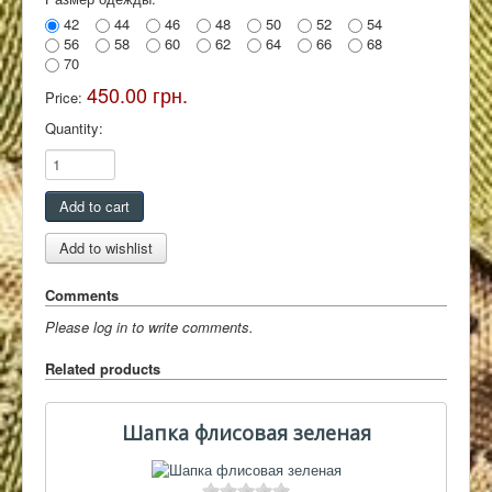
42
44
46
48
50
52
54
Контакты
56
58
60
62
64
66
68
70
450.00 грн.
Price:
Quantity:
Comments
Please log in to write comments.
Related products
Шапка флисовая зеленая