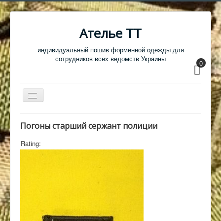
Ателье ТТ
индивидуальный пошив форменной одежды для
сотрудников всех ведомств Украины
0
Перемикач
навігації
Главная
Погоны старший сержант полиции
Одежда
Rating:
Обувь
Атрибутика
Головные уборы
Образцы тканей
Кабинет