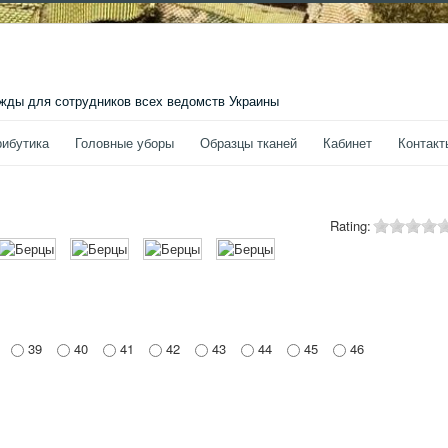
ды для сотрудников всех ведомств Украины
рибутика
Головные уборы
Образцы тканей
Кабинет
Контакт
Rating:
39
40
41
42
43
44
45
46