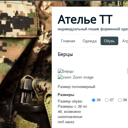
Ателье ТТ
индивидуальный пошив форменной одеж
Главная
Одежда
Обувь
Ат
Берцы
Zoom image
Размер полномерный
Размеры
36
37
38
Размер обуви:
Размеры с 36 по
46, возможно
изготовление
под заказ.