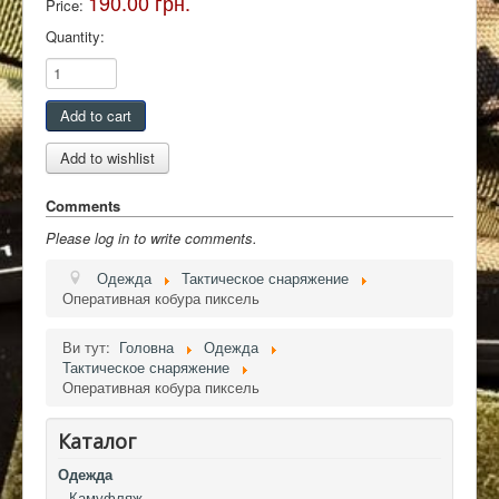
190.00 грн.
Price:
Quantity:
Контакты
Comments
Please log in to write comments.
Одежда
Тактическое снаряжение
Оперативная кобура пиксель
Ви тут:
Головна
Одежда
Тактическое снаряжение
Оперативная кобура пиксель
Каталог
Одежда
Камуфляж