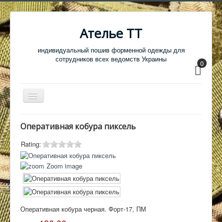
Ателье ТТ
индивидуальный пошив форменной одежды для
сотрудников всех ведомств Украины
0
Перемикач
навігації
Главная
Оперативная кобура пиксель
Одежда
Rating:
Обувь
Zoom image
Атрибутика
Головные уборы
Образцы тканей
Оперативная кобура черная. Форт-17, ПМ
Кабинет