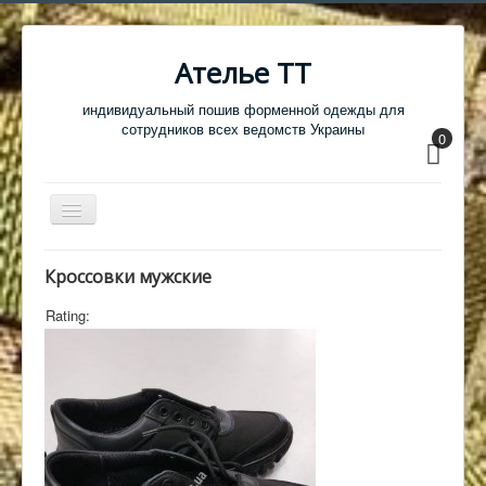
Ателье ТТ
индивидуальный пошив форменной одежды для
сотрудников всех ведомств Украины
0
Перемикач
навігації
Главная
Кроссовки мужские
Одежда
Rating:
Обувь
Атрибутика
Головные уборы
Образцы тканей
Кабинет