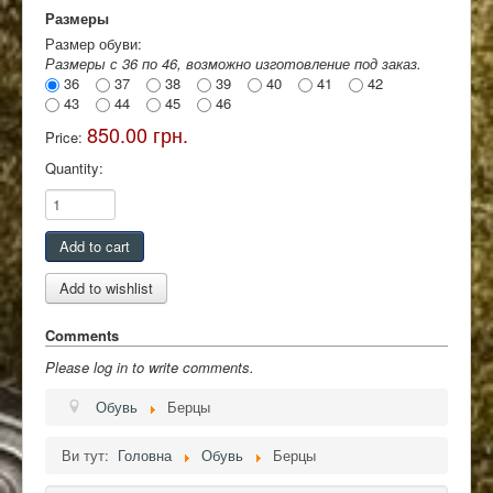
Размеры
Размер обуви:
Размеры с 36 по 46, возможно изготовление под заказ.
36
37
38
39
40
41
42
43
44
45
46
850.00 грн.
Price:
Quantity:
Comments
Please log in to write comments.
Обувь
Берцы
Ви тут:
Головна
Обувь
Берцы