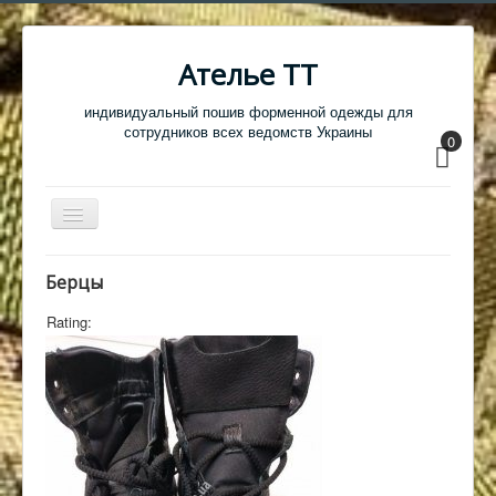
Ателье ТТ
индивидуальный пошив форменной одежды для
сотрудников всех ведомств Украины
0
Перемикач
навігації
Главная
Берцы
Одежда
Rating:
Обувь
Атрибутика
Головные уборы
Образцы тканей
Кабинет