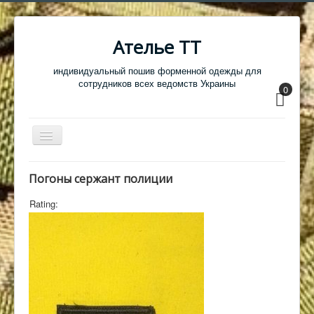
Ателье ТТ
индивидуальный пошив форменной одежды для
сотрудников всех ведомств Украины
0
Перемикач
навігації
Главная
Погоны сержант полиции
Одежда
Rating:
Обувь
Атрибутика
Головные уборы
Образцы тканей
Кабинет