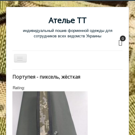
Ателье ТТ
индивидуальный пошив форменной одежды для
сотрудников всех ведомств Украины
0
Перемикач
навігації
Главная
Портупея - пиксель, жёсткая
Одежда
Rating:
Обувь
Атрибутика
Головные уборы
Образцы тканей
Кабинет