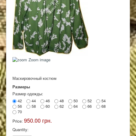
Контакты
Zoom image
Маскировочный костюм
Размеры
Размер одежды:
42
44
46
48
50
52
54
56
58
60
62
64
66
68
70
950.00 грн.
Price:
Quantity: