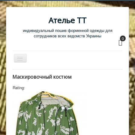
Ателье ТТ
индивидуальный пошив форменной одежды для
сотрудников всех ведомств Украины
0
Перемикач
навігації
Главная
Маскировочный костюм
Одежда
Rating:
Обувь
Атрибутика
Головные уборы
Образцы тканей
Кабинет