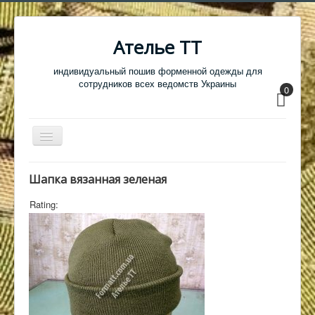
Ателье ТТ
индивидуальный пошив форменной одежды для
сотрудников всех ведомств Украины
0
Перемикач
навігації
Главная
Шапка вязанная зеленая
Одежда
Rating:
Обувь
Атрибутика
Головные уборы
Образцы тканей
Кабинет