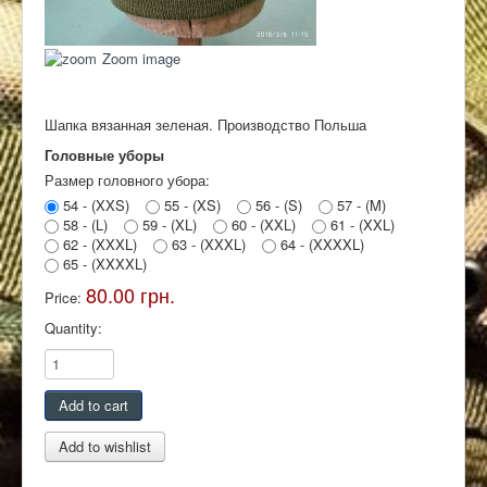
Контакты
Zoom image
Шапка вязанная зеленая. Производство Польша
Головные уборы
Размер головного убора:
54 - (XXS)
55 - (XS)
56 - (S)
57 - (M)
58 - (L)
59 - (XL)
60 - (XXL)
61 - (XXL)
62 - (XXXL)
63 - (XXXL)
64 - (XXXXL)
65 - (XXXXL)
80.00 грн.
Price:
Quantity: