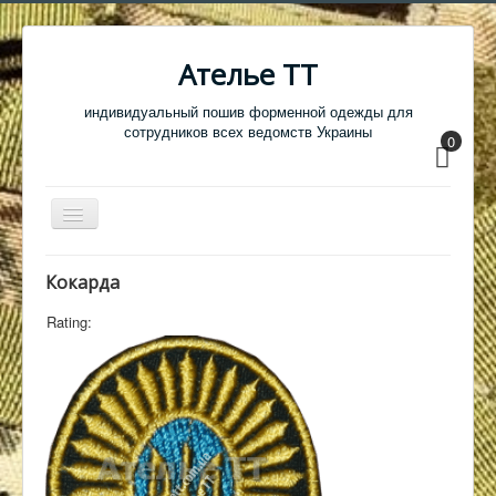
Ателье ТТ
индивидуальный пошив форменной одежды для
сотрудников всех ведомств Украины
0
Перемикач
навігації
Главная
Кокарда
Одежда
Rating:
Обувь
Атрибутика
Головные уборы
Образцы тканей
Кабинет