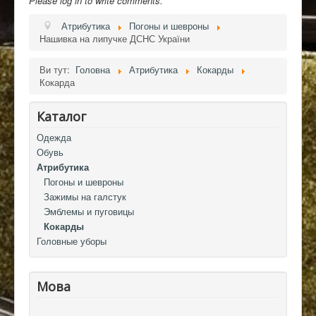
Please log in to write comments.
Атрибутика
Погоны и шевроны
Нашивка на липучке ДСНС України
Ви тут:
Головна
Атрибутика
Кокарды
Кокарда
Каталог
Одежда
Обувь
Атрибутика
Погоны и шевроны
Зажимы на галстук
Эмблемы и пуговицы
Кокарды
Головные уборы
Мова