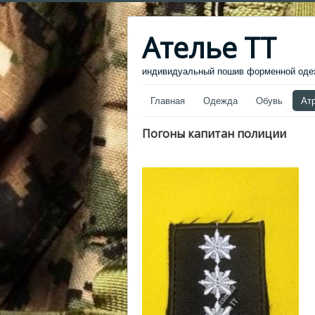
Ателье ТТ
индивидуальный пошив форменной одеж
Главная
Одежда
Обувь
Ат
Погоны капитан полиции