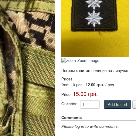
Zoom image
Погоны капитан полиции на липучке
Prices
from 10 pcs.
12.00 грн.
/ pcs.
15.00 грн.
Price:
Quantity:
Comments
Please log in to write comments.