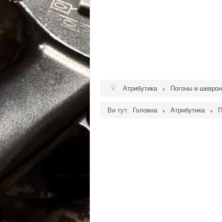
Атрибутика
Погоны и шевро
Ви тут:
Головна
Атрибутика
П